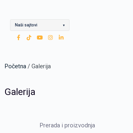
Naši sajtovi
▾
OPTIMA Grupa
Rafinerija ulja Modriča
Modriča Lubricants
Početna
/
Galerija
Rafinerija nafte Brod
Galerija
Nestro Petrol
CNG
Zarubezhneft
Prerada i proizvodnja