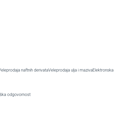
Veleprodaja naftnih derivata
Veleprodaja ulja i maziva
Elektronska
ška odgovornost