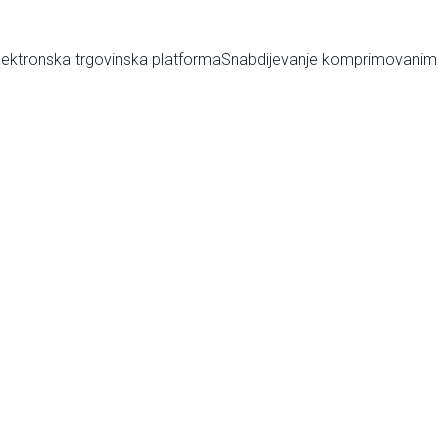
lektronska trgovinska platforma
Snabdijevanje komprimovanim