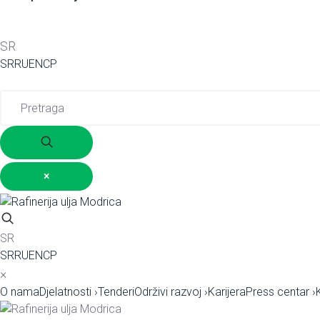
SR
SR
RU
EN
СР
×
SR
SR
RU
EN
СР
×
O nama
Djelatnosti
›
Tenderi
Održivi razvoj
›
Karijera
Press centar
›