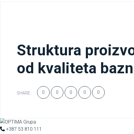
Struktura proizv
od kvaliteta bazn
SHARE:
+387 53 810 111