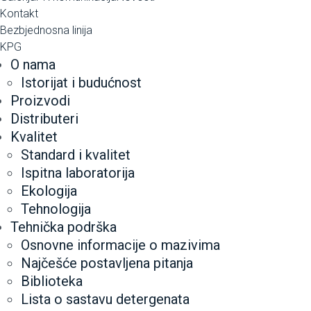
Kontakt
Bezbjednosna linija
KPG
O nama
Istorijat i budućnost
Proizvodi
Distributeri
Kvalitet
Standard i kvalitet
Ispitna laboratorija
Ekologija
Tehnologija
Tehnička podrška
Osnovne informacije o mazivima
Najčešće postavljena pitanja
Biblioteka
Lista o sastavu detergenata