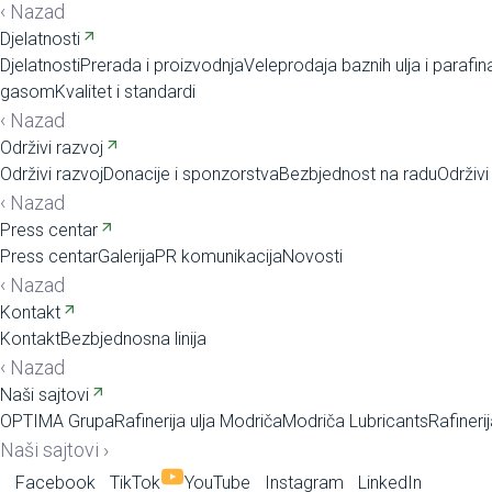
‹
Nazad
Djelatnosti
Djelatnosti
Prerada i proizvodnja
Veleprodaja baznih ulja i parafin
gasom
Kvalitet i standardi
‹
Nazad
Održivi razvoj
Održivi razvoj
Donacije i sponzorstva
Bezbjednost na radu
Održivi
‹
Nazad
Press centar
Press centar
Galerija
PR komunikacija
Novosti
‹
Nazad
Kontakt
Kontakt
Bezbjednosna linija
‹
Nazad
Naši sajtovi
OPTIMA Grupa
Rafinerija ulja Modriča
Modriča Lubricants
Rafineri
Naši sajtovi
›
Facebook
TikTok
YouTube
Instagram
LinkedIn