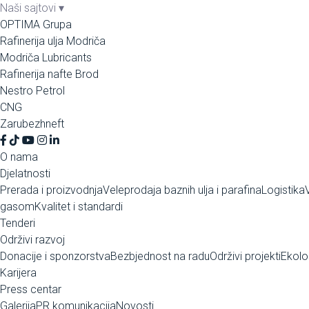
Naši sajtovi
▾
OPTIMA Grupa
Rafinerija ulja Modriča
Modriča Lubricants
Rafinerija nafte Brod
Nestro Petrol
CNG
Zarubezhneft
O nama
Djelatnosti
Prerada i proizvodnja
Veleprodaja baznih ulja i parafina
Logistika
gasom
Kvalitet i standardi
Tenderi
Održivi razvoj
Donacije i sponzorstva
Bezbjednost na radu
Održivi projekti
Ekolo
Karijera
Press centar
Galerija
PR komunikacija
Novosti