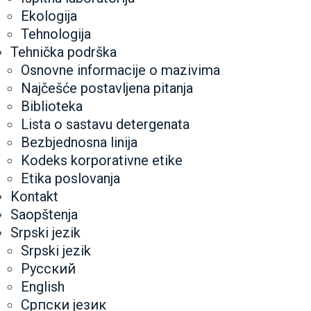
Ekologija
Tehnologija
Tehnička podrška
Osnovne informacije o mazivima
Najčešće postavljena pitanja
Biblioteka
Lista o sastavu detergenata
Bezbjednosna linija
Kodeks korporativne etike
Etika poslovanja
Kontakt
Saopštenja
Srpski jezik
Srpski jezik
Русский
English
Српски језик