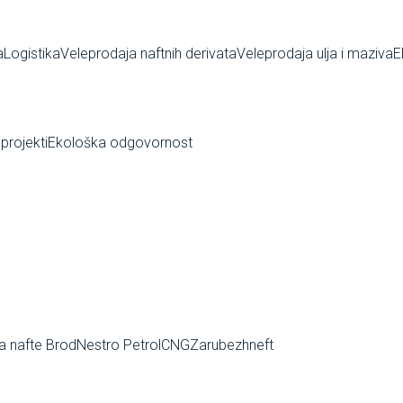
a
Logistika
Veleprodaja naftnih derivata
Veleprodaja ulja i maziva
E
 projekti
Ekološka odgovornost
ja nafte Brod
Nestro Petrol
CNG
Zarubezhneft