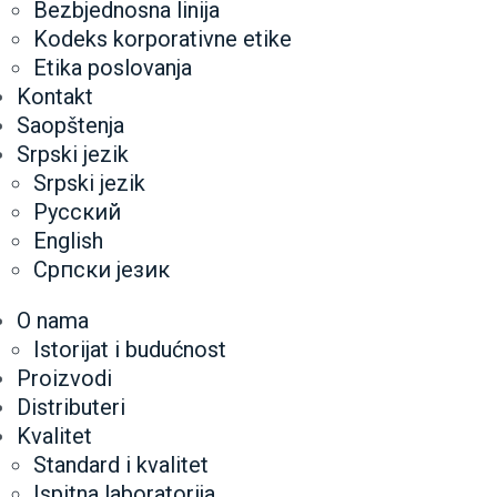
Bezbjednosna linija
Kodeks korporativne etike
Etika poslovanja
Kontakt
Saopštenja
Srpski jezik
Srpski jezik
Русский
English
Српски језик
O nama
Istorijat i budućnost
Proizvodi
Distributeri
Kvalitet
Standard i kvalitet
Ispitna laboratorija