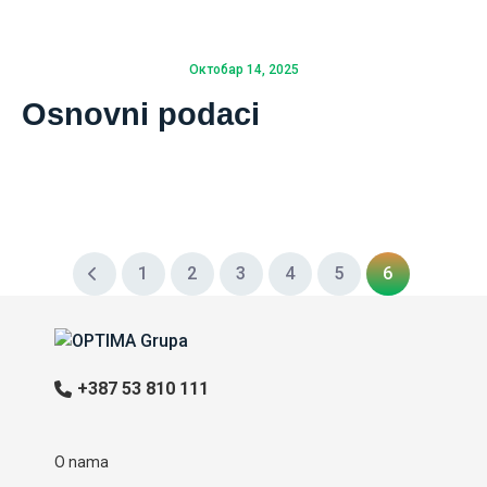
Октобар 14, 2025
Osnovni podaci
1
2
3
4
5
6
+387 53 810 111
O nama