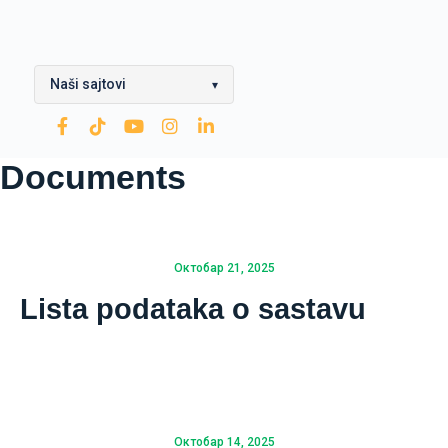
Naši sajtovi
▾
OPTIMA Grupa
Documents
Rafinerija ulja Modriča
Modriča Lubricants
Rafinerija nafte Brod
Октобар 21, 2025
Lista podataka o sastavu
Nestro Petrol
CNG
Zarubezhneft
Октобар 14, 2025