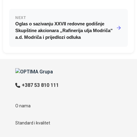
NEXT
Oglas o sazivanju XXVII redovne godišnje
Skupštine akcionara „Rafinerija ulja Modriča“
a.d. Modriča i prijedlozi odluka
+387 53 810 111
O nama
Standard i kvalitet